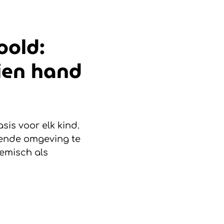
oold:
ien hand
sis voor elk kind.
rende omgeving te
demisch als