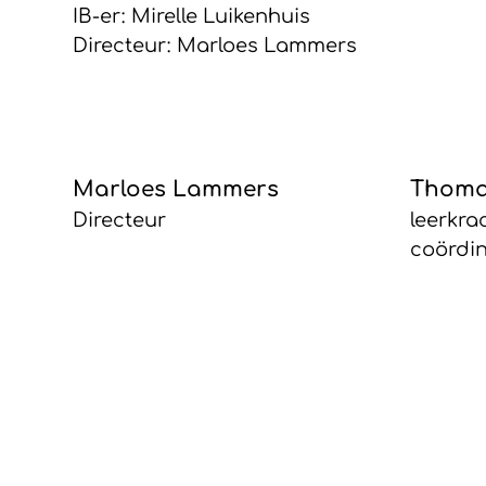
IB-er: Mirelle Luikenhuis
Directeur: Marloes Lammers
Marloes Lammers
Thoma
Directeur
leerkra
coördi