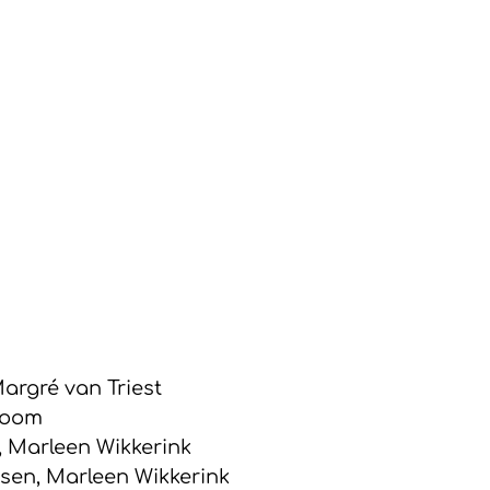
argré van Triest
tboom
, Marleen Wikkerink
sen, Marleen Wikkerink