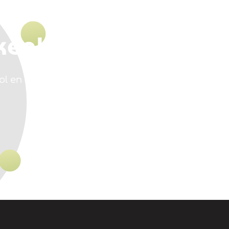
ken!
l en vraag een rondleiding of meer